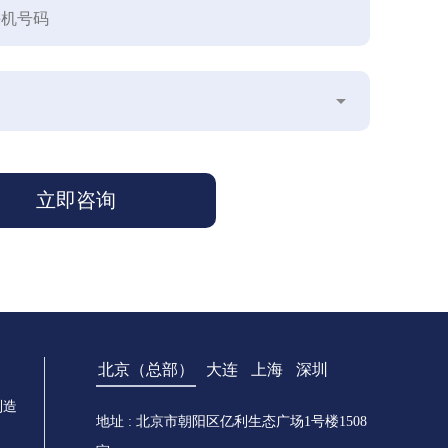
北京（总部）
大连
上海
深圳
制造
地址 : 北京市朝阳区亿利生态广场1号楼1508