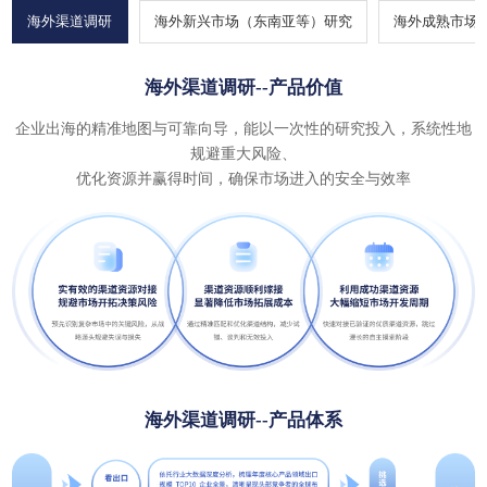
海外渠道调研
海外新兴市场（东南亚等）研究
海外成熟市场
海外新兴市场（东南亚等）研究--产品价值
海外成熟市场（欧美日韩）研究--产品价值
海外渠道调研--产品价值
海外选址建厂--产品价值
企业出海的精准地图与可靠向导，能以一次性的研究投入，系统性地
聚焦高增长新兴市场的空白机遇、政策红利与消费特点，通过灵活的
深耕成熟市场的竞争格局，聚焦存量市场的精细化运营与差异化突
破。帮助企业精准对标头部竞品，挖掘高价值细分赛道，实现稳定盈
本土化拓展策略，
规避重大风险、
助力企业抢占先发优势，规避政策与文化风险，打造适配的产品与营
优化资源并赢得时间，确保市场进入的安全与效率
利
销方案
欧美市场规则完善、存量竞争、壁垒高筑，是较为成熟海外市场。企
业入局、经营及战略升级的核心痛点集中在合规门槛高、竞争格局固
化、消费需求精细化、本土化适配难，且决策容错率极低。行业研究
企业的产品价值，并非简单提供数据信息，而是以本地化专业能力、
海外选址建厂--产品体系
深度产业洞察、落地性决策支撑为核心，为客户搭建 “认知 - 合规 -
策略 - 落地” 的全链路价值体系，帮其突破市场壁垒、规避决策风
险、实现存量市场的高效破局与利润深耕，核心价值体现在认知降
维、风险前置、策略落地、效率提升四大维度
海外渠道调研--产品体系
海外新兴市场（东南亚等）研究--产品体系