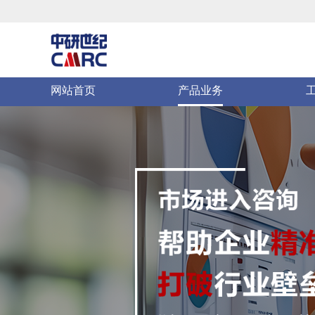
网站首页
产品业务