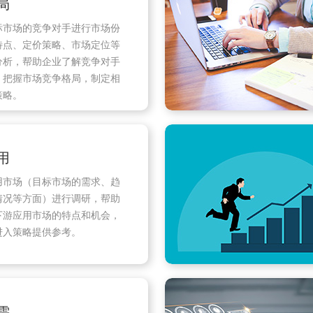
局
标市场的竞争对手进行市场份
特点、定价策略、市场定位等
分析，帮助企业了解竞争对手
，把握市场竞争格局，制定相
策略。
用
用市场（目标市场的需求、趋
情况等方面）进行调研，帮助
下游应用市场的特点和机会，
进入策略提供参考。
需