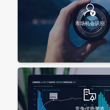
市场机会识别
竞争优势塑造