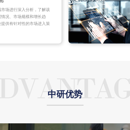
域市场进行深入分析，了解该
需情况、市场规模和增长趋
业提供有针对性的市场进入策
。
中研优势