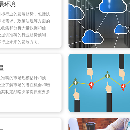
展环境
目标行业的发展趋势，包括技
市场需求、政策法规等方面的
过收集和分析大量数据和信
业提供准确的行业趋势预测，
解行业未来的发展方向。
量
供准确的市场规模估计和预
企业了解市场的潜在机会和增
为其制定战略决策提供重要参