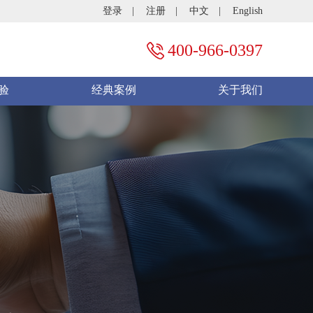
登录
|
注册
|
中文
|
English
400-966-0397
验
经典案例
关于我们