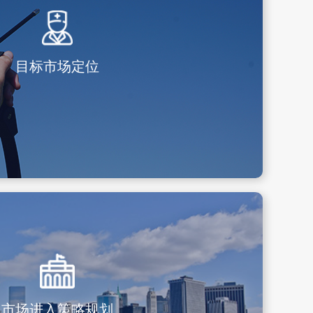
目标市场定位
市场进入策略规划