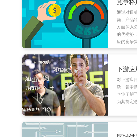
竞争格
通过对目
额、产品
方面深入
的优劣势
应的竞争
下游应
对下游应
势、竞争
企业了解
为其制定
区域供