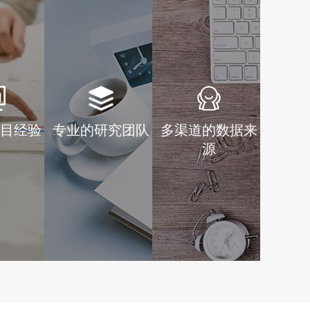
目经验
专业的研究团队
多渠道的数据来
源